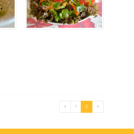
«
1
2
»