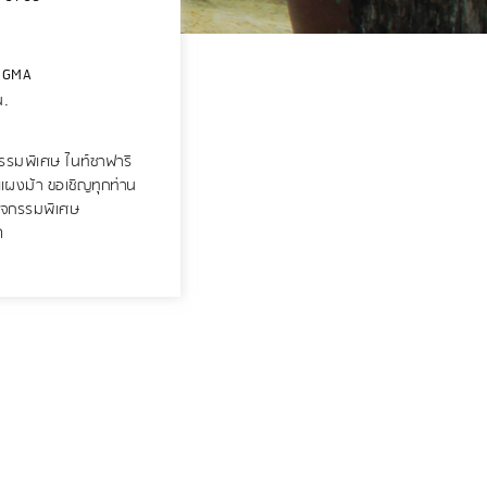
NGMA
น.
รรมพิเศษ ไนท์ซาฟารี
าแผงม้า ขอเชิญทุกท่าน
กิจกรรมพิเศษ
ด