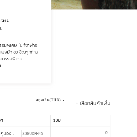
NGMA
น.
รรมพิเศษ ไนท์ซาฟารี
าแผงม้า ขอเชิญทุกท่าน
กิจกรรมพิเศษ
ด
สกุลเงิน(THB)
+ เลือกสินค้าเพิ่ม
คา
รวม
0
คูปอง :