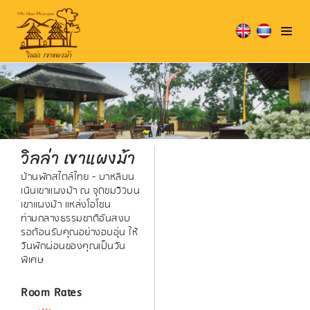
วิลล่า เขาแผงม้า
บ้านพักสไตล์ไทย - บาหลีบน
เนินเขาแผงม้า ณ จุดชมวิวบน
เขาแผงม้า แหล่งโอโซน
ท่ามกลางธรรมชาติอันสงบ
รอต้อนรับคุณอย่างอบอุ่น ให้
วันพักผ่อนของคุณเป็นวัน
พิเศษ
Room Rates