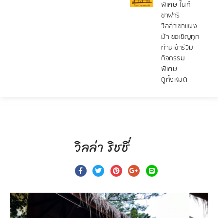
พิเศษ ไนท์
ซาฟารี
วิลล่าเขาแผง
ม้า ขอเชิญทุก
ท่านเข้าร่วม
กิจกรรม
พิเศษ
ดูทั้งหมด
วิลล่า ริชชี่