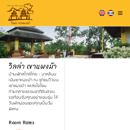
วิลล่า เขาแผงม้า
บ้านพักสไตล์ไทย - บาหลีบน
เนินเขาแผงม้า ณ จุดชมวิวบน
เขาแผงม้า แหล่งโอโซน
ท่ามกลางธรรมชาติอันสงบ
รอต้อนรับคุณอย่างอบอุ่น ให้
วันพักผ่อนของคุณเป็นวัน
พิเศษ
Room Rates