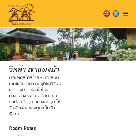
วิลล่า เขาแผงม้า
บ้านพักสไตล์ไทย - บาหลีบน
เนินเขาแผงม้า ณ จุดชมวิวบน
เขาแผงม้า แหล่งโอโซน
ท่ามกลางธรรมชาติอันสงบ
รอต้อนรับคุณอย่างอบอุ่น ให้
วันพักผ่อนของคุณเป็นวัน
พิเศษ
Room Rates