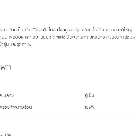
อบความเป็นส่วนตัวและมีสไตล์ ตั้งอยู่รอบๆสระว่ายน้ำส่วนกลางขนาดใหญ่
บบ INDOOR และ OUTDOOR ตกแต่งเน้นความสะดวกสบาย สวนขนาดย่อมพร้อม
น้ำอุ่น และชุดกาแฟ
พัก
คเบิ้ลทีวี
ตู้เย็น
เครื่องทำความร้อน
โซฟา
ระเบียง