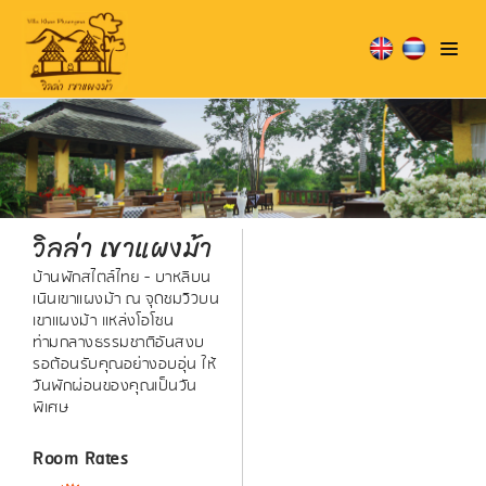
วิลล่า เขาแผงม้า
บ้านพักสไตล์ไทย - บาหลีบน
เนินเขาแผงม้า ณ จุดชมวิวบน
เขาแผงม้า แหล่งโอโซน
ท่ามกลางธรรมชาติอันสงบ
รอต้อนรับคุณอย่างอบอุ่น ให้
วันพักผ่อนของคุณเป็นวัน
พิเศษ
Room Rates