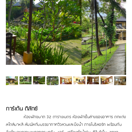
การ์เด้น ดิลักซ์
ห้องพักขนาด 32 ตารางเมตร ห้องพักชั้นล่างของอาคาร ตกแต่ง
สไตล์บาหลี
สัมผัสกับบรรยากาศวิวสวนและบึงน้ำ ภายในรีสอร์ท พร้อมกับ