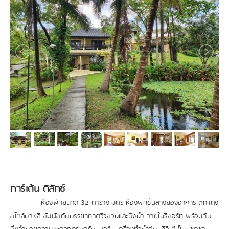
การ์เด้น ดิลักซ์
ห้องพักขนาด 32 ตารางเมตร ห้องพักชั้นล่างของอาคาร ตกแต่ง
สไตล์บาหลี
สัมผัสกับบรรยากาศวิวสวนและบึงน้ำ ภายในรีสอร์ท พร้อมกับ