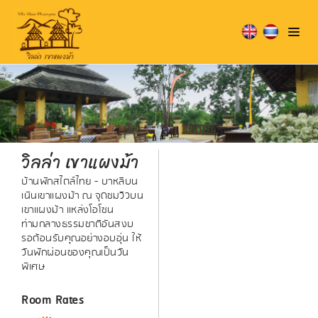
วิลล่า เขาแผงม้า
บ้านพักสไตล์ไทย - บาหลีบน
เนินเขาแผงม้า ณ จุดชมวิวบน
เขาแผงม้า แหล่งโอโซน
ท่ามกลางธรรมชาติอันสงบ
รอต้อนรับคุณอย่างอบอุ่น ให้
วันพักผ่อนของคุณเป็นวัน
พิเศษ
Room Rates