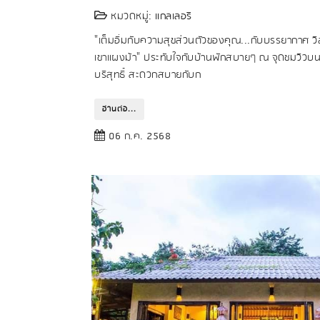
หมวดหมู่:
แกลเลอรี
"เต็มอิ่มกับความสุขส่วนตัวของคุณ...กับบรรยากาศ วิ
เขาแผงม้า" ประทับใจกับบ้านพักสบายๆ ณ จุดชมวิวบน
บริสุทธิ์ สะดวกสบายกับก
อ่านต่อ...
06 ก.ค. 2568