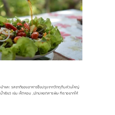
งม้าและ รสชาติของอาหารซึ่งปรุงจากวัตถุดิบส่วนใหญ่
ำเขียว เช่น เห็ดหอม ,ผักปลอดสารพิษ ที่เราอยากให้