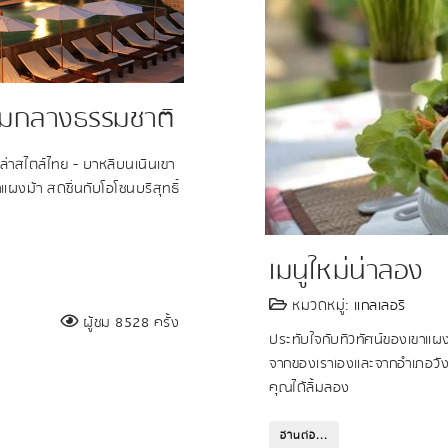
่ามกลางธรรมชาติ
ล่าสไตล์ไทย - บาหลีบนเนินเขา
งม้า สดชื่นกับโอโซนบริสุทธิ์
เมนูใหม่น่าลอง
หมวดหมู่:
แกลเลอรี
ผู้ชม 8528 ครั้ง
ประทับใจกับทิวทัศน์ของเขาแผ
จากของเราเองและจากอำเภอวังน้
คุณได้ลิ้มลอง
อ่านต่อ...