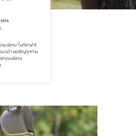
NGMA
น.
รรมพิเศษ ไนท์ซาฟารี
าแผงม้า ขอเชิญทุกท่าน
กิจกรรมพิเศษ
ด